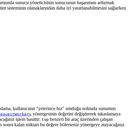
lumunda sunucu yöneticisinin sunucunun başarımını arttırmak
tim sisteminin olanaklarından daha iyi yararlanabilmesini sağlarken
slama, kullanıcının "yeterince hız" umduğu noktada sunumun
yönergesinin değerini değiştirerek takaslamaya
RequestWorkers
ağınız işlem basittir:
benzeri bir araç üzerinden çalışan
top
tan sonra kalan miktarı bu değere bölerseniz yönergeye atayacağınız