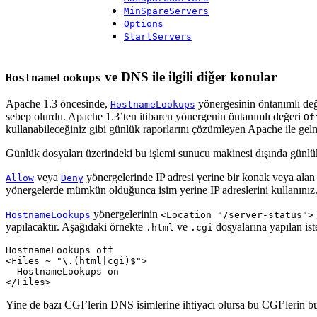
MinSpareServers
Options
StartServers
ve DNS ile ilgili diğer konular
HostnameLookups
Apache 1.3 öncesinde,
yönergesinin öntanımlı de
HostnameLookups
sebep olurdu. Apache 1.3’ten itibaren yönergenin öntanımlı değeri
Of
kullanabileceğiniz gibi günlük raporlarını çözümleyen Apache ile gelm
Günlük dosyaları üzerindeki bu işlemi sunucu makinesi dışında günlük
veya
yönergelerinde IP adresi yerine bir konak veya alan i
Allow
Deny
yönergelerde mümkün olduğunca isim yerine IP adreslerini kullanınız
yönergelerinin
HostnameLookups
<Location "/server-status">
yapılacaktır. Aşağıdaki örnekte
ve
dosyalarına yapılan ist
.html
.cgi
HostnameLookups
<
Files
~
"\.(html|cgi)$"
>
HostnameLookups
</
Files
>
Yine de bazı CGI’lerin DNS isimlerine ihtiyacı olursa bu CGI’lerin bu