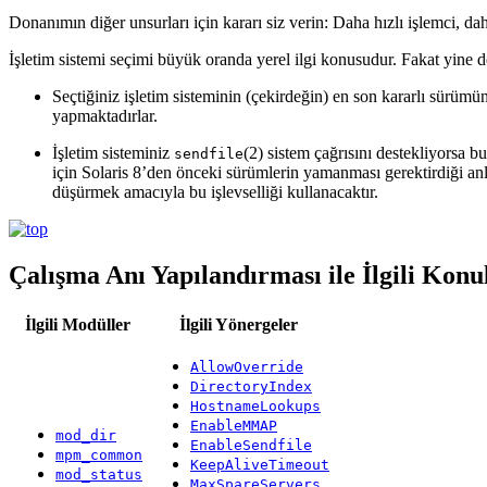
Donanımın diğer unsurları için kararı siz verin: Daha hızlı işlemci, daha
İşletim sistemi seçimi büyük oranda yerel ilgi konusudur. Fakat yine de
Seçtiğiniz işletim sisteminin (çekirdeğin) en son kararlı sürümünü 
yapmaktadırlar.
İşletim sisteminiz
(2) sistem çağrısını destekliyorsa 
sendfile
için Solaris 8’den önceki sürümlerin yamanması gerektirdiği an
düşürmek amacıyla bu işlevselliği kullanacaktır.
Çalışma Anı Yapılandırması ile İlgili Konu
İlgili Modüller
İlgili Yönergeler
AllowOverride
DirectoryIndex
HostnameLookups
EnableMMAP
mod_dir
EnableSendfile
mpm_common
KeepAliveTimeout
mod_status
MaxSpareServers