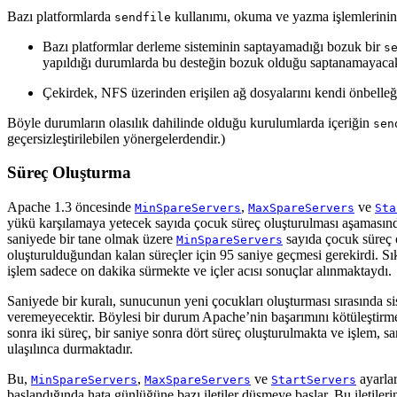
Bazı platformlarda
kullanımı, okuma ve yazma işlemlerinin
sendfile
Bazı platformlar derleme sisteminin saptayamadığı bozuk bir
s
yapıldığı durumlarda bu desteğin bozuk olduğu saptanamayacak
Çekirdek, NFS üzerinden erişilen ağ dosyalarını kendi önbelleği
Böyle durumların olasılık dahilinde olduğu kurulumlarda içeriğin
sen
geçersizleştirilebilen yönergelerdendir.)
Süreç Oluşturma
Apache 1.3 öncesinde
,
ve
MinSpareServers
MaxSpareServers
Sta
yükü karşılamaya yetecek sayıda çocuk süreç oluşturulması aşamasınd
saniyede bir tane olmak üzere
sayıda çocuk süreç 
MinSpareServers
oluşturulduğundan kalan süreçler için 95 saniye geçmesi gerekirdi. S
işlem sadece on dakika sürmekte ve içler acısı sonuçlar alınmaktaydı.
Saniyede bir kuralı, sunucunun yeni çocukları oluşturması sırasında s
veremeyecektir. Böylesi bir durum Apache’nin başarımını kötüleştirmek
sonra iki süreç, bir saniye sonra dört süreç oluşturulmakta ve işlem
ulaşılınca durmaktadır.
Bu,
,
ve
ayarlar
MinSpareServers
MaxSpareServers
StartServers
başlandığında hata günlüğüne bazı iletiler düşmeye başlar. Bu iletiler