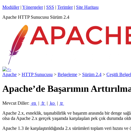
Modüller
|
Yönergeler
|
SSS
|
Terimler
|
Site Haritası
Apache HTTP Sunucusu Sürüm 2.4
Apache
>
HTTP Sunucusu
>
Belgeleme
>
Sürüm 2.4
>
Çeşitli Belge
Apache’de Başarımın Arttırılma
Mevcut Diller:
en
|
fr
|
ko
|
tr
Apache 2.x, esneklik, taşınabilirlik ve başarım arasında bir denge 
olsa da Apache 2.x gerçek yaşamda karşılaşılan pek çok durumda oldu
Apache 1.3 ile karşılaştırıldığında 2.x sürümleri toplam veri hızını ve 