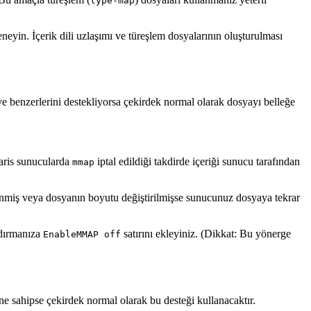
type-map
eyin. İçerik dili uzlaşımı ve türeşlem dosyalarının oluşturulması
ve benzerlerini destekliyorsa çekirdek normal olarak dosyayı belleğe
laris sunucularda
iptal edildiği takdirde içeriği sunucu tarafından
mmap
nmiş veya dosyanın boyutu değiştirilmişse sunucunuz dosyaya tekrar
ndırmanıza
satırını ekleyiniz. (Dikkat: Bu yönerge
EnableMMAP off
ine sahipse çekirdek normal olarak bu desteği kullanacaktır.