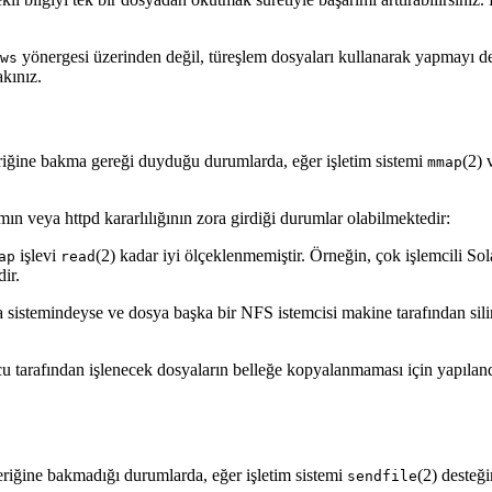
yönergesi üzerinden değil, türeşlem dosyaları kullanarak yapmayı den
ws
kınız.
eriğine bakma gereği duyduğu durumlarda, eğer işletim sistemi
(2) 
mmap
mın veya httpd kararlılığının zora girdiği durumlar olabilmektedir:
işlevi
(2) kadar iyi ölçeklenmemiştir. Örneğin, çok işlemcili So
ap
read
ir.
sistemindeyse ve dosya başka bir NFS istemcisi makine tarafından sili
cu tarafından işlenecek dosyaların belleğe kopyalanmaması için yapıla
riğine bakmadığı durumlarda, eğer işletim sistemi
(2) desteğ
sendfile