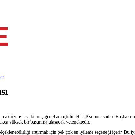
ler
sı
sağlamak üzere tasarlanmış genel amaçlı bir HTTP sunucusudur. Başka s
kça yüksek bir başarıma ulaşacak yetenektedir.
ölçeklenebilirliği arttırmak için pek çok en iyileme seçeneği içerir. Bu i