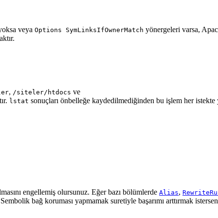
oksa veya
yönergeleri varsa, Apac
Options SymLinksIfOwnerMatch
ktır.
,
ve
ler
/siteler/htdocs
tır.
sonuçları önbelleğe kaydedilmediğinden bu işlem her istekte 
lstat
pılmasını engellemiş olursunuz. Eğer bazı bölümlerde
,
Alias
RewriteRu
z. Sembolik bağ koruması yapmamak suretiyle başarımı arttırmak istersen