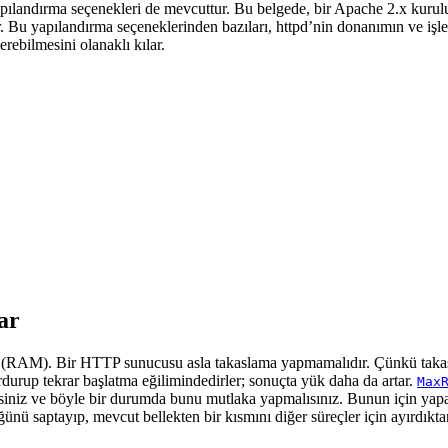
yapılandırma seçenekleri de mevcuttur. Bu belgede, bir Apache 2.x kuru
. Bu yapılandırma seçeneklerinden bazıları, httpd’nin donanımın ve işle
erebilmesini olanaklı kılar.
ar
r (RAM). Bir HTTP sunucusu asla takaslama yapmamalıdır. Çünkü taka
durup tekrar başlatma eğilimindedirler; sonuçta yük daha da artar.
Max
rsiniz ve böyle bir durumda bunu mutlaka yapmalısınız. Bunun için yapac
lüğünü saptayıp, mevcut bellekten bir kısmını diğer süreçler için ayırdık