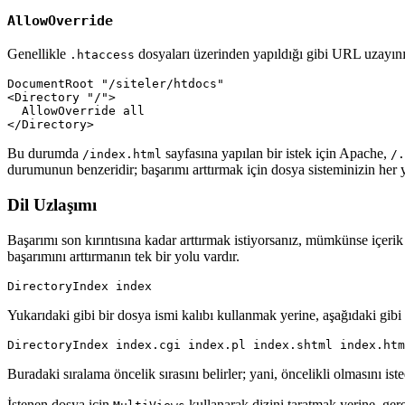
AllowOverride
Genellikle
dosyaları üzerinden yapıldığı gibi URL uzayınız
.htaccess
DocumentRoot
"/siteler/htdocs"
<
Directory
"/"
>
AllowOverride
</
Directory
>
Bu durumda
sayfasına yapılan bir istek için Apache,
/index.html
/.
durumunun benzeridir; başarımı arttırmak için dosya sisteminizin her
Dil Uzlaşımı
Başarımı son kırıntısına kadar arttırmak istiyorsanız, mümkünse içer
başarımını arttırmanın tek bir yolu vardır.
DirectoryIndex
 index
Yukarıdaki gibi bir dosya ismi kalıbı kullanmak yerine, aşağıdaki gibi s
DirectoryIndex
 index
.
cgi index
.
pl index
.
shtml index
.
htm
Buradaki sıralama öncelik sırasını belirler; yani, öncelikli olmasını ist
İstenen dosya için
kullanarak dizini taratmak yerine, gere