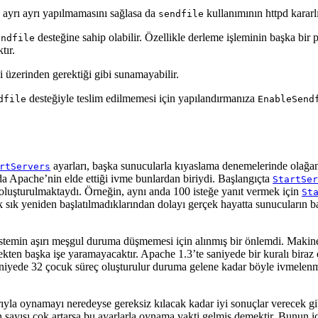
 ayrı ayrı yapılmamasını sağlasa da
kullanımının httpd karar
sendfile
desteğine sahip olabilir. Özellikle derleme işleminin başka bir 
endfile
tır.
 üzerinden gerektiği gibi sunamayabilir.
desteğiyle teslim edilmemesi için yapılandırmanıza
dfile
EnableSend
ayarları, başka sunucularla kıyaslama denemelerinde olağa
rtServers
a Apache’nin elde ettiği ivme bunlardan biriydi. Başlangıçta
StartSer
oluşturulmaktaydı. Örneğin, aynı anda 100 isteğe yanıt vermek için
St
ık sık yeniden başlatılmadıklarından dolayı gerçek hayatta sunucuların
istemin aşırı meşgul duruma düşmemesi için alınmış bir önlemdi. Makine
ten başka işe yaramayacaktır. Apache 1.3’te saniyede bir kuralı biraz es
, saniyede 32 çocuk süreç oluşturulur duruma gelene kadar böyle ivmele
ıyla oynamayı neredeyse gereksiz kılacak kadar iyi sonuçlar verecek g
in sayısı çok artarsa bu ayarlarla oynama vakti gelmiş demektir. Bunun i