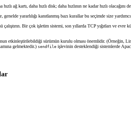
 hızlı ağ kartı, daha hızlı disk; daha hızlının ne kadar hızlı olacağını d
, genelde yararlılığı kanıtlanmış bazı kurallar bu seçimde size yardımcı 
çalıştırın. Bir çok işletim sistemi, son yıllarda TCP yığıtları ve evre küt
bunun etkinleştirilebildiği sürümün kurulu olması önemlidir. (Örneğin, L
lamına gelmektedir.)
işlevinin desteklendiği sistemlerde Apac
sendfile
lar