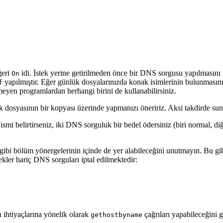
ğeri
idi. İstek yerine getirilmeden önce bir DNS sorgusu yapılmasını 
On
yapılmıştır. Eğer günlük dosyalarınızda konak isimlerinin bulunmasını 
f
eyen programlardan herhangi birini de kullanabilirsiniz.
 dosyasının bir kopyası üzerinde yapmanızı öneririz. Aksi takdirde sun
smi belirtirseniz, iki DNS sorguluk bir bedel ödersiniz (biri normal, di
.
gibi bölüm yönergelerinin içinde de yer alabileceğini unutmayın. Bu gib
ekler hariç DNS sorguları iptal edilmektedir:
 ihtiyaçlarına yönelik olarak
çağrıları yapabileceğini 
gethostbyname