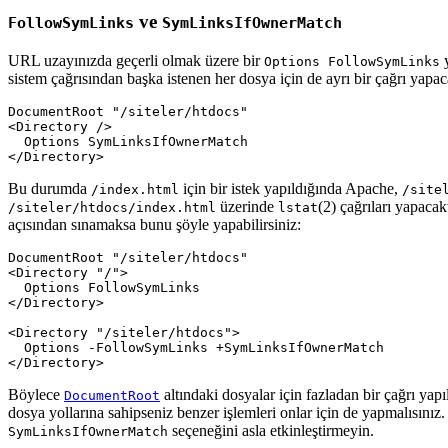
ve
FollowSymLinks
SymLinksIfOwnerMatch
URL uzayınızda geçerli olmak üzere bir
y
Options FollowSymLinks
sistem çağrısından başka istenen her dosya için de ayrı bir çağrı yapaca
DocumentRoot
"/siteler/htdocs"
<
Directory
/>
Options
SymLinksIfOwnerMatch
</
Directory
>
Bu durumda
için bir istek yapıldığında Apache,
/index.html
/site
üzerinde
(2) çağrıları yapacak
/siteler/htdocs/index.html
lstat
açısından sınamaksa bunu şöyle yapabilirsiniz:
DocumentRoot
"/siteler/htdocs"
<
Directory
"/"
>
Options
FollowSymLinks
</
Directory
>
<
Directory
"/siteler/htdocs"
>
Options
-FollowSymLinks
+SymLinksIfOwnerMatch
</
Directory
>
Böylece
altındaki dosyalar için fazladan bir çağrı ya
DocumentRoot
dosya yollarına sahipseniz benzer işlemleri onlar için de yapmalısını
seçeneğini asla etkinleştirmeyin.
SymLinksIfOwnerMatch