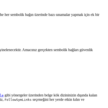
he her sembolik bağın üzerinde bazı sınamalar yapmak için ek bir
yinelenecektir. Amacınız gerçekten sembolik bağları güvenlik
gibi yönergeler üzerinden belge kök dizininizin dışında kalan
le
iz,
seçeneğini her yerde etkin kılın ve
FollowSymLinks