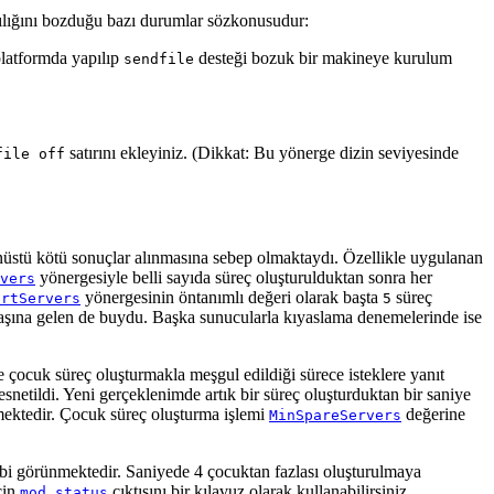
lılığını bozduğu bazı durumlar sözkonusudur:
platformda yapılıp
desteği bozuk bir makineye kurulum
sendfile
satırını ekleyiniz. (Dikkat: Bu yönerge dizin seviyesinde
file off
nüstü kötü sonuçlar alınmasına sebep olmaktaydı. Özellikle uygulanan
yönergesiyle belli sayıda süreç oluşturulduktan sonra her
vers
yönergesinin öntanımlı değeri olarak başta
süreç
artServers
5
 başına gelen de buydu. Başka sunucularla kıyaslama denemelerinde ise
 çocuk süreç oluşturmakla meşgul edildiği sürece isteklere yanıt
netildi. Yeni gerçeklenimde artık bir süreç oluşturduktan bir saniye
nmektedir. Çocuk süreç oluşturma işlemi
değerine
MinSpareServers
ibi görünmektedir. Saniyede 4 çocuktan fazlası oluşturulmaya
çin
çıktısını bir kılavuz olarak kullanabilirsiniz.
mod_status