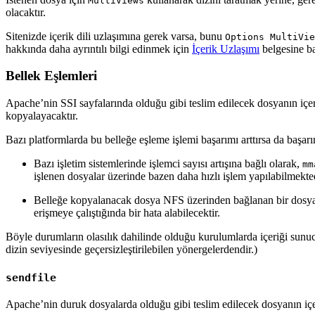
MultiViews
olacaktır.
Sitenizde içerik dili uzlaşımına gerek varsa, bunu
Options MultiVie
hakkında daha ayrıntılı bilgi edinmek için
İçerik Uzlaşımı
belgesine ba
Bellek Eşlemleri
Apache’nin SSI sayfalarında olduğu gibi teslim edilecek dosyanın iç
kopyalayacaktır.
Bazı platformlarda bu belleğe eşleme işlemi başarımı arttırsa da başarı
Bazı işletim sistemlerinde işlemci sayısı artışına bağlı olarak,
mm
işlenen dosyalar üzerinde bazen daha hızlı işlem yapılabilmekted
Belleğe kopyalanacak dosya NFS üzerinden bağlanan bir dosya 
erişmeye çalıştığında bir hata alabilecektir.
Böyle durumların olasılık dahilinde olduğu kurulumlarda içeriği sunu
dizin seviyesinde geçersizleştirilebilen yönergelerdendir.)
sendfile
Apache’nin duruk dosyalarda olduğu gibi teslim edilecek dosyanın içe