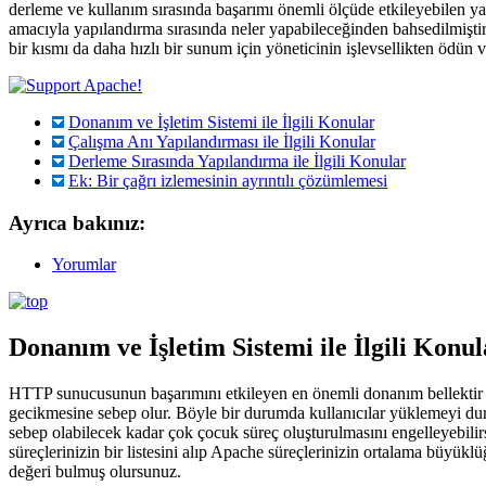
derleme ve kullanım sırasında başarımı önemli ölçüde etkileyebilen 
amacıyla yapılandırma sırasında neler yapabileceğinden bahsedilmiştir
bir kısmı da daha hızlı bir sunum için yöneticinin işlevsellikten ödün v
Donanım ve İşletim Sistemi ile İlgili Konular
Çalışma Anı Yapılandırması ile İlgili Konular
Derleme Sırasında Yapılandırma ile İlgili Konular
Ek: Bir çağrı izlemesinin ayrıntılı çözümlemesi
Ayrıca bakınız:
Yorumlar
Donanım ve İşletim Sistemi ile İlgili Konul
HTTP sunucusunun başarımını etkileyen en önemli donanım bellekti
gecikmesine sebep olur. Böyle bir durumda kullanıcılar yüklemeyi dur
sebep olabilecek kadar çok çocuk süreç oluşturulmasını engelleyebili
süreçlerinizin bir listesini alıp Apache süreçlerinizin ortalama büyük
değeri bulmuş olursunuz.