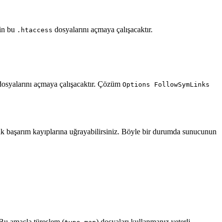
çin bu
dosyalarını açmaya çalışacaktır.
.htaccess
osyalarını açmaya çalışacaktır. Çözüm
Options FollowSymLinks
yük başarım kayıplarına uğrayabilirsiniz. Böyle bir durumda sunucunun
. Bu amaçla türeşlem (
) dosyaları kullanmanız yeterli