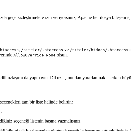
da geçersizleştirmelere izin veriyorsanız, Apache her dosya bileşeni i
,
ve
d
htaccess
/siteler/.htaccess
/siteler/htdocs/.htaccess
 yerinde
olsun.
AllowOverride None
ik dili uzlaşımı da yapmayın. Dil uzlaşımından yararlanmak isterken bü
eçenekleri tam bir liste halinde belirtin:
l
ediğiniz seçeneği listenin başına yazmalısınız.
kli bilgiyi tek bir dosyadan okutmak suretiyle başarımı arttırabilirsiniz